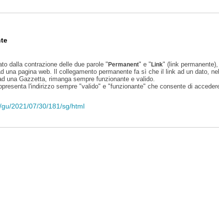
te
ato dalla contrazione delle due parole "
" e "
" (link permanente), 
Permanent
Link
d una pagina web. Il collegamento permanente fa sì che il link ad un dato, ne
 ad una Gazzetta, rimanga sempre funzionante e valido.
appresenta l'indirizzo sempre "valido" e "funzionante" che consente di accedere 
li/gu/2021/07/30/181/sg/html