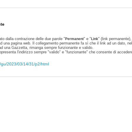
te
ato dalla contrazione delle due parole "
" e "
" (link permanente), 
Permanent
Link
d una pagina web. Il collegamento permanente fa sì che il link ad un dato, ne
 ad una Gazzetta, rimanga sempre funzionante e valido.
appresenta l'indirizzo sempre "valido" e "funzionante" che consente di accedere 
li/gu/2023/03/14/31/p2/html