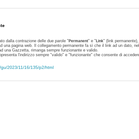
te
ato dalla contrazione delle due parole "
" e "
" (link permanente), 
Permanent
Link
d una pagina web. Il collegamento permanente fa sì che il link ad un dato, ne
 ad una Gazzetta, rimanga sempre funzionante e valido.
appresenta l'indirizzo sempre "valido" e "funzionante" che consente di accedere 
li/gu/2023/11/16/135/p2/html