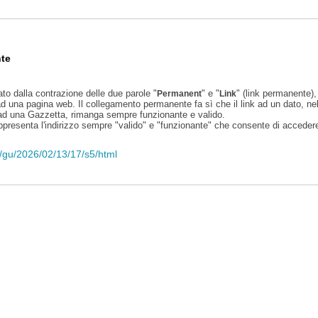
te
ato dalla contrazione delle due parole "
" e "
" (link permanente), 
Permanent
Link
d una pagina web. Il collegamento permanente fa sì che il link ad un dato, ne
 ad una Gazzetta, rimanga sempre funzionante e valido.
appresenta l'indirizzo sempre "valido" e "funzionante" che consente di accedere 
li/gu/2026/02/13/17/s5/html