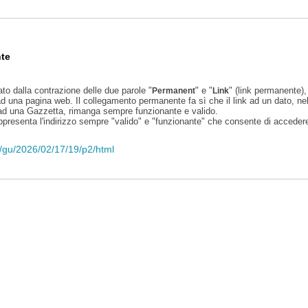
te
ato dalla contrazione delle due parole "
" e "
" (link permanente), 
Permanent
Link
d una pagina web. Il collegamento permanente fa sì che il link ad un dato, ne
 ad una Gazzetta, rimanga sempre funzionante e valido.
appresenta l'indirizzo sempre "valido" e "funzionante" che consente di accedere 
li/gu/2026/02/17/19/p2/html