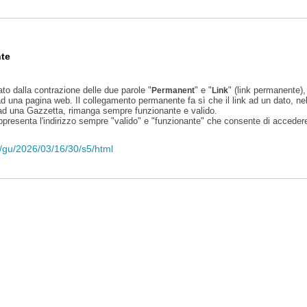
te
ato dalla contrazione delle due parole "
" e "
" (link permanente), 
Permanent
Link
d una pagina web. Il collegamento permanente fa sì che il link ad un dato, ne
 ad una Gazzetta, rimanga sempre funzionante e valido.
appresenta l'indirizzo sempre "valido" e "funzionante" che consente di accedere 
li/gu/2026/03/16/30/s5/html