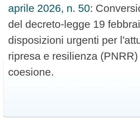
aprile 2026, n. 50
: Conversi
GUIDA
del decreto-legge 19 febbraio
ALL'USO
disposizioni urgenti per l'at
ripresa e resilienza (PNRR) e
coesione.
F.A.Q.
INSERZIONI