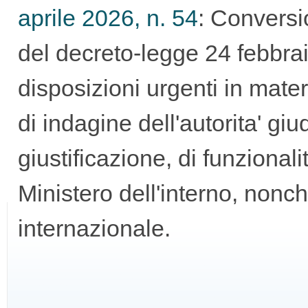
aprile 2026, n. 54
: Conversi
GUIDA
del decreto-legge 24 febbrai
ALL'USO
disposizioni urgenti in materi
di indagine dell'autorita' gi
giustificazione, di funzionalit
F.A.Q.
Ministero dell'interno, nonc
internazionale.
INSERZIONI