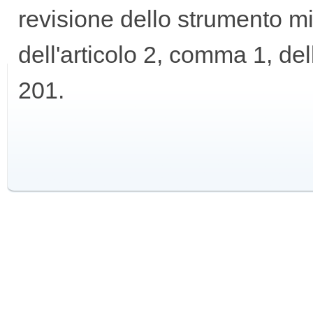
revisione dello strumento mi
GUIDA
dell'articolo 2, comma 1, d
ALL'USO
201.
F.A.Q.
INSERZIONI