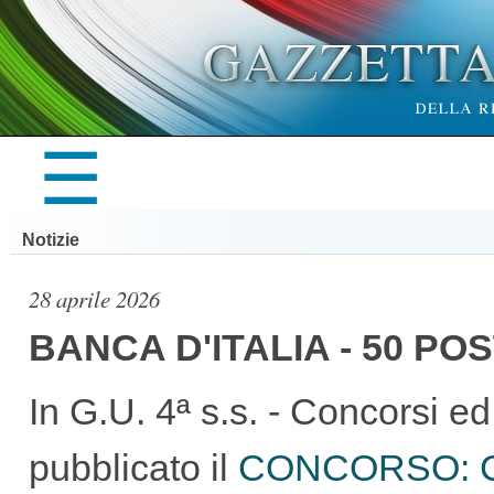
×
☰
LA
Notizie
GAZZETTA
28 aprile 2026
BANCA D'ITALIA - 50 PO
UFFICIALE
In G.U. 4ª s.s. - Concorsi e
pubblicato il
CONCORSO: Conc