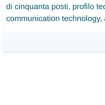
di cinquanta posti, profilo t
GUIDA
communication technology, 
ALL'USO
F.A.Q.
INSERZIONI