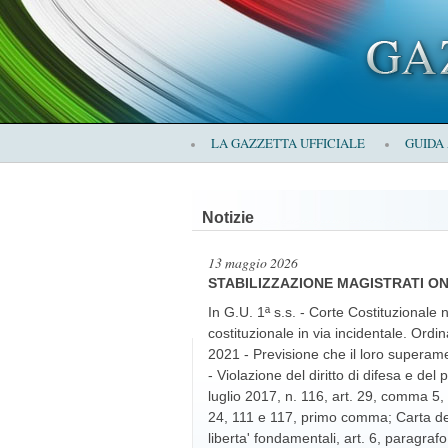
×
LA GAZZETTA UFFICIALE
GUIDA
LA
Notizie
GAZZETTA
13 maggio 2026
STABILIZZAZIONE MAGISTRATI ONO
In G.U. 1ª s.s. - Corte Costituzionale
costituzionale in via incidentale. Ordi
2021 - Previsione che il loro superament
UFFICIALE
- Violazione del diritto di difesa e del
luglio 2017, n. 116, art. 29, comma 5, 
24, 111 e 117, primo comma; Carta dei 
liberta' fondamentali, art. 6, paragrafo