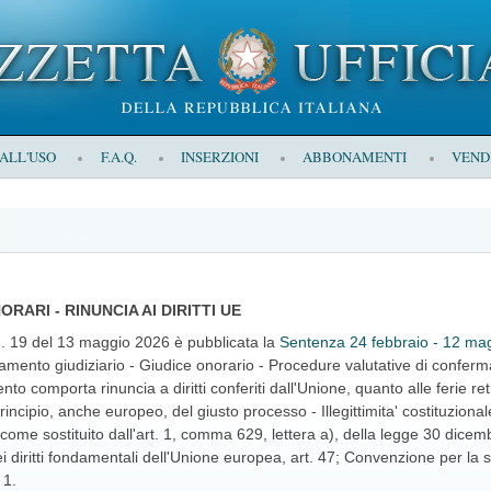
 ALL'USO
F.A.Q.
INSERZIONI
ABBONAMENTI
VEND
RARI - RINUNCIA AI DIRITTI UE
 n. 19 del 13 maggio 2026 è pubblicata la
Sentenza 24 febbraio - 12 mag
namento giudiziario - Giudice onorario - Procedure valutative di conferma
o comporta rinuncia a diritti conferiti dall'Unione, quanto alle ferie ret
 principio, anche europeo, del giusto processo - Illegittimita' costituziona
come sostituito dall'art. 1, comma 629, lettera a), della legge 30 dicemb
diritti fondamentali dell'Unione europea, art. 47; Convenzione per la sal
 1.