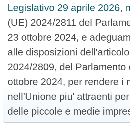
Legislativo 29 aprile 2026, n
GUIDA
(UE) 2024/2811 del Parlamen
ALL'USO
23 ottobre 2024, e adeguam
alle disposizioni dell'artico
2024/2809, del Parlamento e
F.A.Q.
ottobre 2024, per rendere i m
nell'Unione piu' attraenti per
INSERZIONI
delle piccole e medie imprese