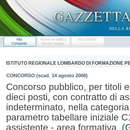
Atto
Avviso di rettifica
Atti correlati
Completo
Errata corrige
ISTITUTO REGIONALE LOMBARDO DI FORMAZIONE P
CONCORSO
(scad. 14 agosto 2008)
Concorso pubblico, per titoli 
dieci posti, con contratto di 
indeterminato, nella categoria
parametro tabellare iniziale C1
assistente - area formativa.
(