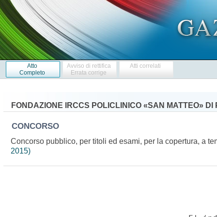
Atto
Avviso di rettifica
Atti correlati
Completo
Errata corrige
FONDAZIONE IRCCS POLICLINICO «SAN MATTEO» DI 
CONCORSO
Concorso pubblico, per titoli ed esami, per la copertura, a t
2015)