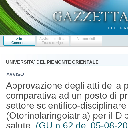
Atto
Avviso di rettifica
Atti correlati
Completo
Errata corrige
UNIVERSITA' DEL PIEMONTE ORIENTALE
AVVISO
Approvazione degli atti della 
comparativa ad un posto di pr
settore scientifico-disciplina
(Otorinolaringoiatria) per il D
salute.
(GU n.62 del 05-08-20