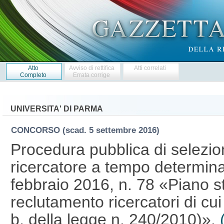
Atto
Avviso di rettifica
Atti correlati
Completo
Errata corrige
UNIVERSITA' DI PARMA
CONCORSO
(scad. 5 settembre 2016)
Procedura pubblica di selezion
ricercatore a tempo determina
febbraio 2016, n. 78 «Piano st
reclutamento ricercatori di cui
b, della legge n. 240/2010)».