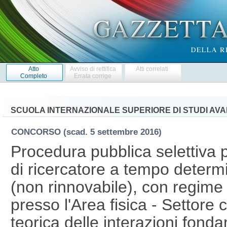
Atto
Avviso di rettifica
Atti correlati
Completo
Errata corrige
SCUOLA INTERNAZIONALE SUPERIORE DI STUDI AVAN
CONCORSO
(scad. 5 settembre 2016)
Procedura pubblica selettiva p
di ricercatore a tempo determi
(non rinnovabile), con regim
presso l'Area fisica - Settore
teorica delle interazioni fond