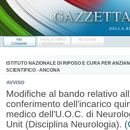
Atto
Avviso di rettifica
Atti correlati
Completo
Errata corrige
ISTITUTO NAZIONALE DI RIPOSO E CURA PER ANZIANI 
SCIENTIFICO - ANCONA
AVVISO
Modifiche al bando relativo all
conferimento dell'incarico qui
medico dell'U.O.C. di Neurolo
Unit (Disciplina Neurologia).
(