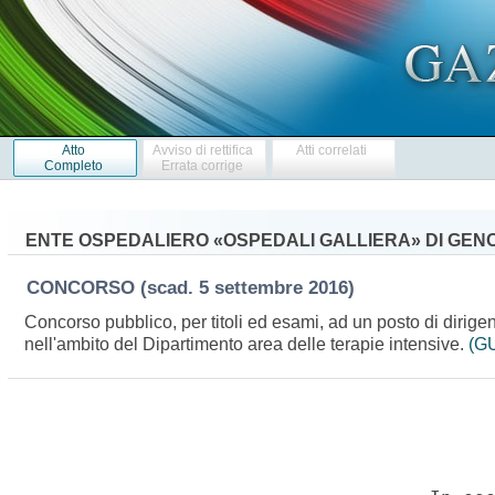
Atto
Avviso di rettifica
Atti correlati
Completo
Errata corrige
ENTE OSPEDALIERO «OSPEDALI GALLIERA» DI GEN
CONCORSO
(scad. 5 settembre 2016)
Concorso pubblico, per titoli ed esami, ad un posto di dirig
nell'ambito del Dipartimento area delle terapie intensive.
(GU