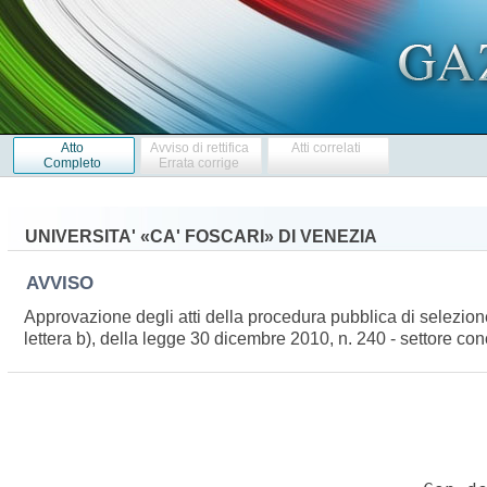
Atto
Avviso di rettifica
Atti correlati
Completo
Errata corrige
UNIVERSITA' «CA' FOSCARI» DI VENEZIA
AVVISO
Approvazione degli atti della procedura pubblica di selezione
lettera b), della legge 30 dicembre 2010, n. 240 - settore co