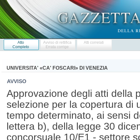
Atto
Avviso di rettifica
Atti correlati
Completo
Errata corrige
UNIVERSITA' «CA' FOSCARI» DI VENEZIA
AVVISO
Approvazione degli atti della 
selezione per la copertura di 
tempo determinato, ai sensi d
lettera b), della legge 30 dic
concorsuale 10/E1 - settore sci