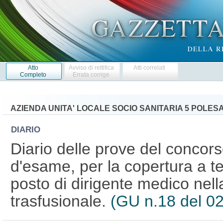
Atto
Avviso di rettifica
Atti correlati
Completo
Errata corrige
AZIENDA UNITA' LOCALE SOCIO SANITARIA 5 POLES
DIARIO
Diario delle prove del concorso
d'esame, per la copertura a t
posto di dirigente medico nell
trasfusionale.
(GU n.18 del 0