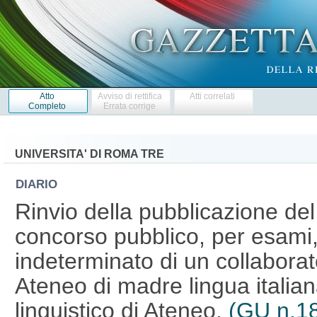
Atto
Avviso di rettifica
Atti correlati
Completo
Errata corrige
UNIVERSITA' DI ROMA TRE
DIARIO
Rinvio della pubblicazione del 
concorso pubblico, per esami,
indeterminato di un collaborat
Ateneo di madre lingua italia
linguistico di Ateneo.
(GU n.18