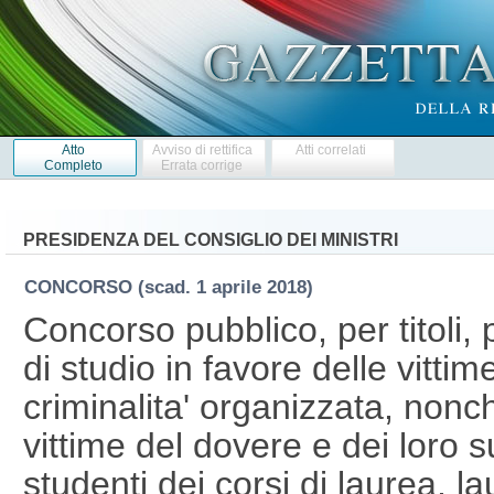
Atto
Avviso di rettifica
Atti correlati
Completo
Errata corrige
PRESIDENZA DEL CONSIGLIO DEI MINISTRI
CONCORSO
(scad. 1 aprile 2018)
Concorso pubblico, per titoli,
di studio in favore delle vittim
criminalita' organizzata, nonche
vittime del dovere e dei loro su
studenti dei corsi di laurea, l