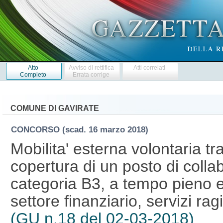
Atto
Avviso di rettifica
Atti correlati
Completo
Errata corrige
COMUNE DI GAVIRATE
CONCORSO
(scad. 16 marzo 2018)
Mobilita' esterna volontaria tr
copertura di un posto di colla
categoria B3, a tempo pieno e
settore finanziario, servizi rag
(GU n.18 del 02-03-2018)