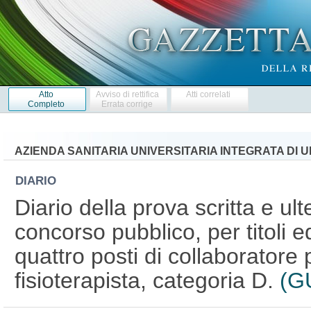
Atto
Avviso di rettifica
Atti correlati
Completo
Errata corrige
AZIENDA SANITARIA UNIVERSITARIA INTEGRATA DI U
DIARIO
Diario della prova scritta e ul
concorso pubblico, per titoli e
quattro posti di collaboratore 
fisioterapista, categoria D.
(G