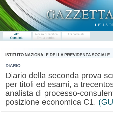
Atto
Avviso di rettifica
Atti correlati
Completo
Errata corrige
ISTITUTO NAZIONALE DELLA PREVIDENZA SOCIALE
DIARIO
Diario della seconda prova scr
per titoli ed esami, a trecent
analista di processo-consulen
posizione economica C1.
(GU