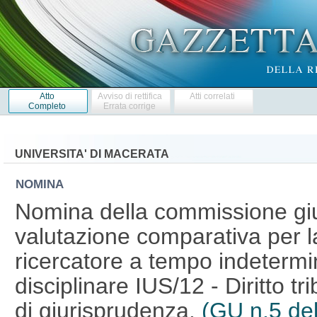
Atto
Avviso di rettifica
Atti correlati
Completo
Errata corrige
UNIVERSITA' DI MACERATA
NOMINA
Nomina della commissione giud
valutazione comparativa per l
ricercatore a tempo indetermin
disciplinare IUS/12 - Diritto tr
di giurisprudenza.
(GU n.5 de