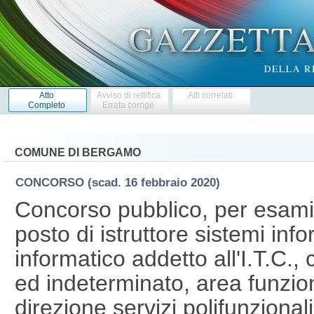
Atto
Avviso di rettifica
Atti correlati
Completo
Errata corrige
COMUNE DI BERGAMO
CONCORSO
(scad. 16 febbraio 2020)
Concorso pubblico, per esami,
posto di istruttore sistemi inf
informatico addetto all'I.T.C.
ed indeterminato, area funzion
direzione servizi polifunzional