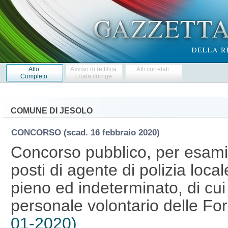
Atto
Avviso di rettifica
Atti correlati
Completo
Errata corrige
COMUNE DI JESOLO
CONCORSO
(scad. 16 febbraio 2020)
Concorso pubblico, per esami,
posti di agente di polizia loca
pieno ed indeterminato, di cui
personale volontario delle Fo
01-2020)