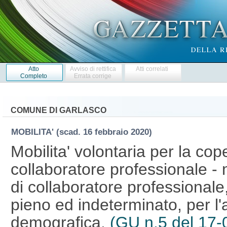
Atto
Avviso di rettifica
Atti correlati
Completo
Errata corrige
COMUNE DI GARLASCO
MOBILITA'
(scad. 16 febbraio 2020)
Mobilita' volontaria per la cop
collaboratore professionale 
di collaboratore professional
pieno ed indeterminato, per l'
demografica.
(GU n.5 del 17-