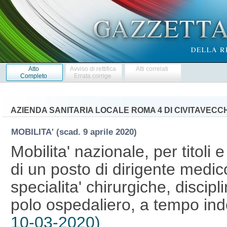
Atto
Avviso di rettifica
Atti correlati
Completo
Errata corrige
AZIENDA SANITARIA LOCALE ROMA 4 DI CIVITAVECC
MOBILITA'
(scad. 9 aprile 2020)
Mobilita' nazionale, per titoli 
di un posto di dirigente medico
specialita' chirurgiche, discipl
polo ospedaliero, a tempo in
10-03-2020)