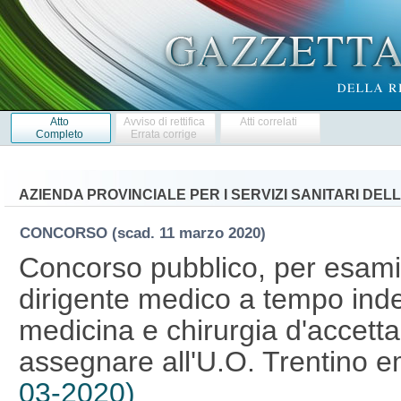
Atto
Avviso di rettifica
Atti correlati
Completo
Errata corrige
AZIENDA PROVINCIALE PER I SERVIZI SANITARI DE
CONCORSO
(scad. 11 marzo 2020)
Concorso pubblico, per esami, 
dirigente medico a tempo indet
medicina e chirurgia d'accett
assegnare all'U.O. Trentino 
03-2020)