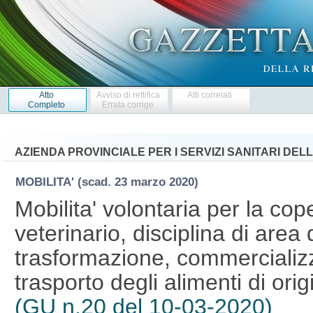
Atto
Avviso di rettifica
Atti correlati
Completo
Errata corrige
AZIENDA PROVINCIALE PER I SERVIZI SANITARI DE
MOBILITA'
(scad. 23 marzo 2020)
Mobilita' volontaria per la cope
veterinario, disciplina di area
trasformazione, commercializ
trasporto degli alimenti di orig
(GU n.20 del 10-03-2020)