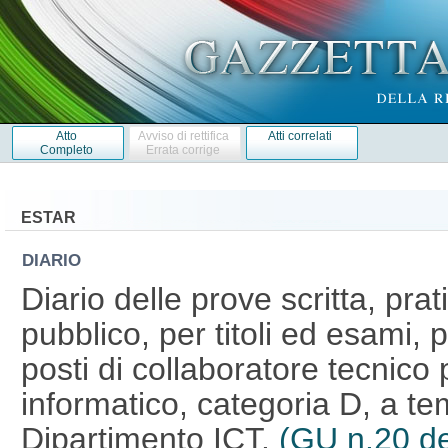
Atto
Avviso di rettifica
Atti correlati
Completo
Errata corrige
ESTAR
DIARIO
Diario delle prove scritta, pra
pubblico, per titoli ed esami, p
posti di collaboratore tecnico 
informatico, categoria D, a te
Dipartimento ICT.
(GU n.20 de