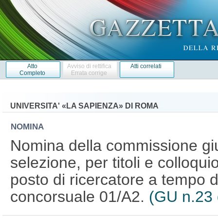
Atto
Avviso di rettifica
Atti correlati
Completo
Errata corrige
UNIVERSITA' «LA SAPIENZA» DI ROMA
NOMINA
Nomina della commissione giud
selezione, per titoli e colloqui
posto di ricercatore a tempo 
concorsuale 01/A2.
(GU n.23 