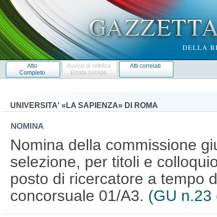
Atto
Avviso di rettifica
Atti correlati
Completo
Errata corrige
UNIVERSITA' «LA SAPIENZA» DI ROMA
NOMINA
Nomina della commissione giud
selezione, per titoli e colloqui
posto di ricercatore a tempo 
concorsuale 01/A3.
(GU n.23 