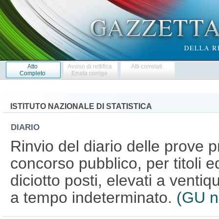
Atto
Avviso di rettifica
Atti correlati
Completo
Errata corrige
ISTITUTO NAZIONALE DI STATISTICA
DIARIO
Rinvio del diario delle prove pr
concorso pubblico, per titoli e
diciotto posti, elevati a ventiqua
a tempo indeterminato.
(GU n