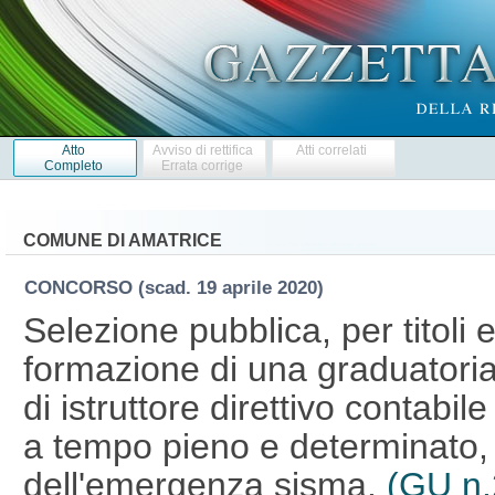
Atto
Avviso di rettifica
Atti correlati
Completo
Errata corrige
COMUNE DI AMATRICE
CONCORSO
(scad. 19 aprile 2020)
Selezione pubblica, per titoli e
formazione di una graduatoria 
di istruttore direttivo contabi
a tempo pieno e determinato, 
dell'emergenza sisma.
(GU n.