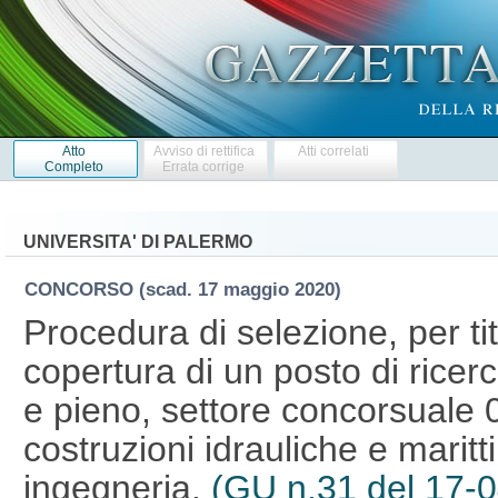
Atto
Avviso di rettifica
Atti correlati
Completo
Errata corrige
UNIVERSITA' DI PALERMO
CONCORSO
(scad. 17 maggio 2020)
Procedura di selezione, per tito
copertura di un posto di rice
e pieno, settore concorsuale 08
costruzioni idrauliche e maritt
ingegneria.
(GU n.31 del 17-