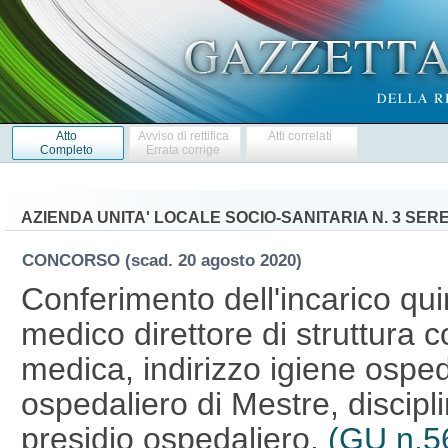
Atto
Avviso di rettifica
Atti correlati
Completo
Errata corrige
AZIENDA UNITA' LOCALE SOCIO-SANITARIA N. 3 SER
CONCORSO
(scad. 20 agosto 2020)
Conferimento dell'incarico qui
medico direttore di struttura
medica, indirizzo igiene osped
ospedaliero di Mestre, discipl
presidio ospedaliero.
(GU n.5