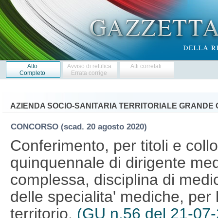
Atto
Avviso di rettifica
Atti correlati
Completo
Errata corrige
AZIENDA SOCIO-SANITARIA TERRITORIALE GRANDE
CONCORSO
(scad. 20 agosto 2020)
Conferimento, per titoli e collo
quinquennale di dirigente medi
complessa, disciplina di medi
delle specialita' mediche, per 
territorio.
(GU n.56 del 21-07