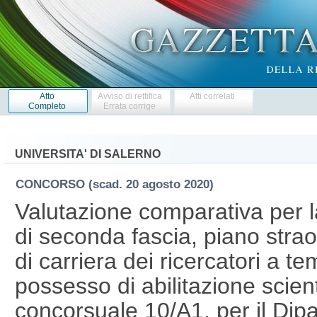
Atto
Avviso di rettifica
Atti correlati
Completo
Errata corrige
UNIVERSITA' DI SALERNO
CONCORSO
(scad. 20 agosto 2020)
Valutazione comparativa per l
di seconda fascia, piano strao
di carriera dei ricercatori a t
possesso di abilitazione scient
concorsuale 10/A1, per il Dipa