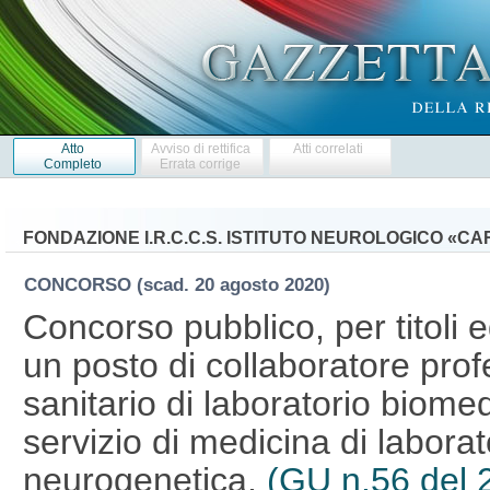
Atto
Avviso di rettifica
Atti correlati
Completo
Errata corrige
FONDAZIONE I.R.C.C.S. ISTITUTO NEUROLOGICO «CA
CONCORSO
(scad. 20 agosto 2020)
Concorso pubblico, per titoli 
un posto di collaboratore prof
sanitario di laboratorio biome
servizio di medicina di labora
neurogenetica.
(GU n.56 del 