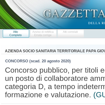
Atto
Avviso di rettifica
Atti correlati
Completo
Errata corrige
AZIENDA SOCIO SANITARIA TERRITORIALE PAPA GIOV
CONCORSO
(scad. 20 agosto 2020)
Concorso pubblico, per titoli 
un posto di collaboratore ammi
categoria D, a tempo indetermi
formazione e valutazione.
(GU