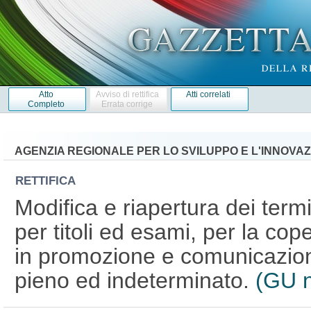
Atto
Avviso di rettifica
Atti correlati
Completo
Errata corrige
AGENZIA REGIONALE PER LO SVILUPPO E L'INNOVA
RETTIFICA
Modifica e riapertura dei term
per titoli ed esami, per la cop
in promozione e comunicazion
pieno ed indeterminato.
(GU n