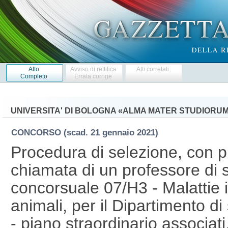
Atto
Avviso di rettifica
Atti correlati
Completo
Errata corrige
UNIVERSITA' DI BOLOGNA «ALMA MATER STUDIORU
CONCORSO
(scad. 21 gennaio 2021)
Procedura di selezione, con pr
chiamata di un professore di 
concorsuale 07/H3 - Malattie in
animali, per il Dipartimento d
- piano straordinario associati