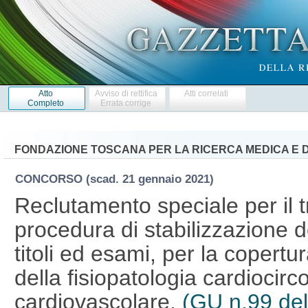
Atto
Avviso di rettifica
Atti correlati
Completo
Errata corrige
FONDAZIONE TOSCANA PER LA RICERCA MEDICA E DI
CONCORSO
(scad. 21 gennaio 2021)
Reclutamento speciale per il 
procedura di stabilizzazione d
titoli ed esami, per la copertu
della fisiopatologia cardiocirc
cardiovascolare.
(GU n.99 de