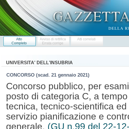
Atto
Avviso di rettifica
Atti correlati
Completo
Errata corrige
UNIVERSITA' DELL'INSUBRIA
CONCORSO
(scad. 21 gennaio 2021)
Concorso pubblico, per esami,
posto di categoria C, a tempo
tecnica, tecnico-scientifica ed
servizio pianificazione e contr
generale.
(GU n.99 del 22-12