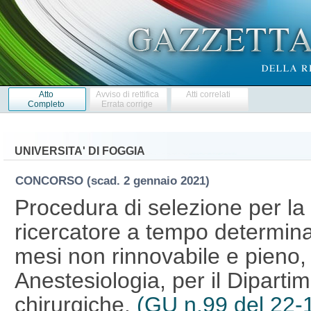
Atto
Avviso di rettifica
Atti correlati
Completo
Errata corrige
UNIVERSITA' DI FOGGIA
CONCORSO
(scad. 2 gennaio 2021)
Procedura di selezione per la 
ricercatore a tempo determinat
mesi non rinnovabile e pieno,
Anestesiologia, per il Dipart
chirurgiche.
(GU n.99 del 22-